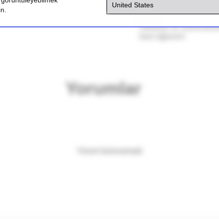
ri görüntüleyebilmek
Tema:
Kırmızı süper
in.
LEGO Technic 8070 Sup
mekanik ve mühendislik 
hem öğrenin!
Yorumlar
Yorum bulunamadı