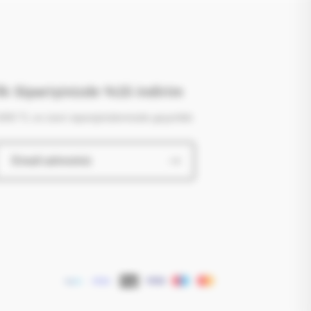
İlk Siparişinizde %15 indirim
000 TL ve üzeri siparişinizlerinizde geçerlidir.