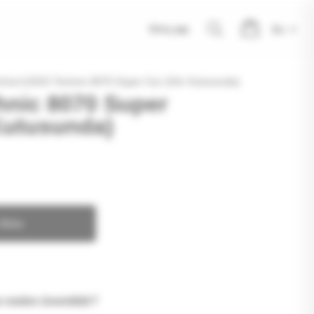
Giriş yap
hnic
LEGO Technic 8070 Super Car (Sıfır Kutusunda)
nic 8070 Super
 Kutusunda)
 Ekle
ve neden önemlidir?