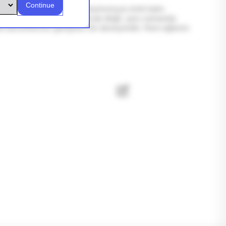
Continue
 araba tasarımıyla koleksiyonunuza renk katın.
er Car, sadece bir oyuncak değil, aynı zamanda
becerilerinizi geliştiren bir deneyimdir. Hem eğlenin