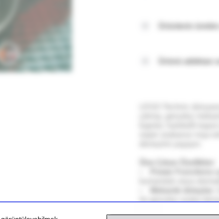
Ürünlerin üretim 
Ürünü aldıktan
LEGO Technic dünyası
çıkmış, gerçekçi mekani
kapılar, hareketli kapu
süper arabanızı inşa ed
deneyimi yaşayın.
Öne Çıkan Özellikler:
Power Functions 
kumandalı veya otomati
Mekanik detaylar:
A
ile gerçekçi araba den
Alternatif model:
2’
oluşturabilirsiniz.