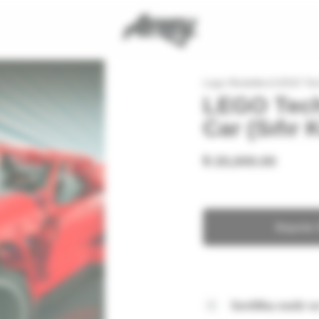
Lego Modelleri
LEGO Tec
LEGO Tech
Car (Sıfır
₺ 20,000.00
Sepete
Sertifika nedir 