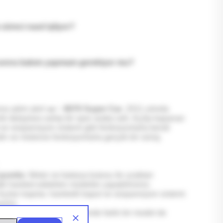
süreci nasıl işliyor?
 sonra bakım yapmam gerekiyor mu?
na adım atın! 🚗✨
8070 Super Car
, 2011 yılında
k detaylara sahip bir spor araba seti. Açılıp kapanan
t ve süspansiyon sistemi gibi fonksiyonlarla kendi
in ve motorize fonksiyonlarla gerçek bir sürüş
uyumlu:
Motor ve batarya kutusu ile uzaktan
k hareket edebilen modeller yapabilirsiniz.
çılan kapılar, hareketli kaput ve süspansiyon sistemi
eyimi.
si 1 arada tasarım sayesinde farklı bir model de