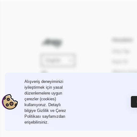
Hesabım
Giriş Yap
Kayıt Ol
Şifremi Unu
Alışveriş deneyiminizi
iyileştirmek için yasal
İletişime Geçin
info@avvey.co
düzenlemelere uygun
çerezler (cookies)
kullanıyoruz. Detaylı
bilgiye Gizlilik ve Çerez
Politikası sayfamızdan
erişebilirsiniz.
© avvey, 2025