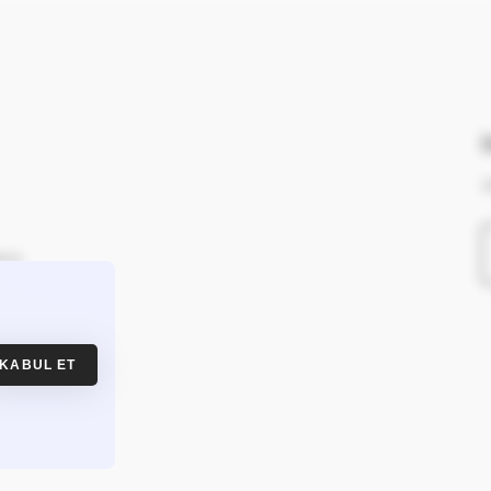
1
ttum
KABUL ET